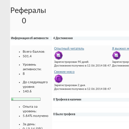
Рефералы
0
Информация об активности
4 Достижения
Опытный читатель
Я выжил м
Всего баллов:
501.4
Зарегистрирован 90 дней.
Зарегистрир
Уровень
Достижение получено в 12.06.2014 08:47
Достижение 
активности:
Свежее мясо
8
До следующего
Зарегистрирован 2 дня.
уровня:
Достижение получено в 12.06.2014 08:47
140.6
0 Трофеев в наличии
Опыта за
уровень:
0 Было трофеев
5.64% получено
За день:
0 / 0.14 (0%)