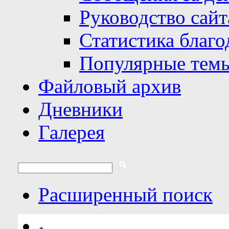
Руководство сайт
Статистика благо
Популярные тем
Файловый архив
Дневники
Галерея
Расширенный поиск