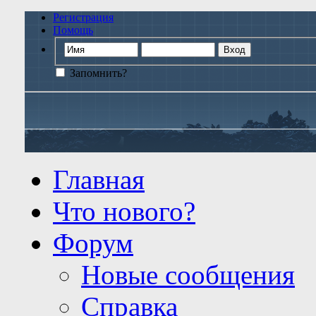
Регистрация
Помощь
Запомнить?
Главная
Что нового?
Форум
Новые сообщения
Справка