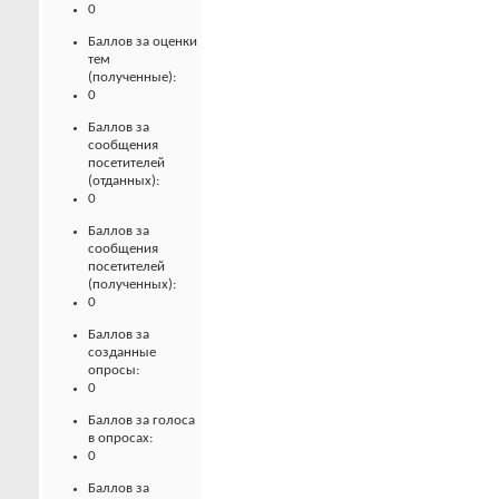
0
Баллов за оценки
тем
(полученные):
0
Баллов за
сообщения
посетителей
(отданных):
0
Баллов за
сообщения
посетителей
(полученных):
0
Баллов за
созданные
опросы:
0
Баллов за голоса
в опросах:
0
Баллов за