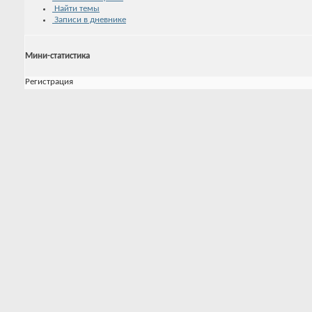
Найти темы
Записи в дневнике
Мини-статистика
Регистрация
09.02.2014
Последняя активность
26.03.2015
19:37
Записей в дневнике
0
Аватар
Последние посетители
Последние 5 посетителя(ей) этой страницы:
Arnon
,
Plush
,
Ren
,
SnakeWithKnife
,
Валера