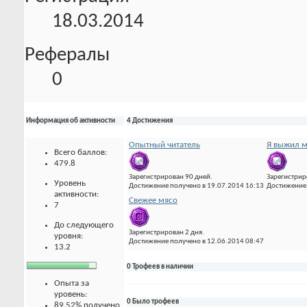
18.03.2014
Рефералы
0
Информация об активности
4 Достижения
Опытный читатель
Я выжил м
Всего баллов:
479.8
Зарегистрирован 90 дней.
Зарегистрир
Уровень
Достижение получено в 19.07.2014 16:13
Достижение 
активности:
Свежее мясо
7
До следующего
Зарегистрирован 2 дня.
уровня:
Достижение получено в 12.06.2014 08:47
13.2
0 Трофеев в наличии
Опыта за
уровень:
0 Было трофеев
89.52% получено