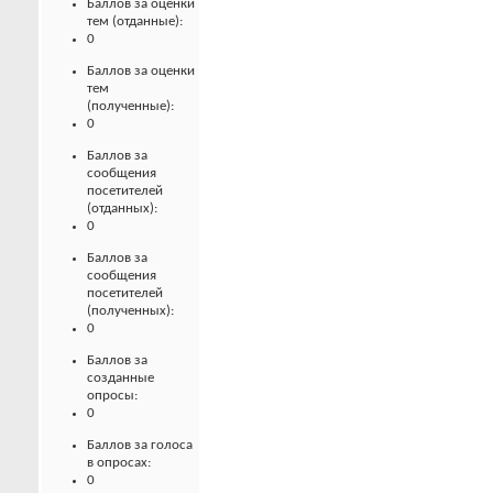
Баллов за оценки
тем (отданные):
0
Баллов за оценки
тем
(полученные):
0
Баллов за
сообщения
посетителей
(отданных):
0
Баллов за
сообщения
посетителей
(полученных):
0
Баллов за
созданные
опросы:
0
Баллов за голоса
в опросах:
0