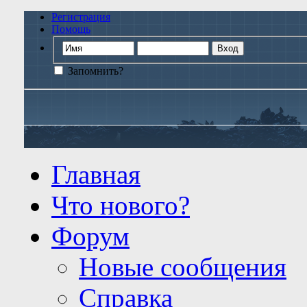
Регистрация
Помощь
Запомнить?
Главная
Что нового?
Форум
Новые сообщения
Справка