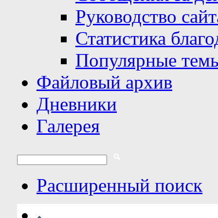
Руководство сайт
Статистика благо
Популярные тем
Файловый архив
Дневники
Галерея
Расширенный поиск