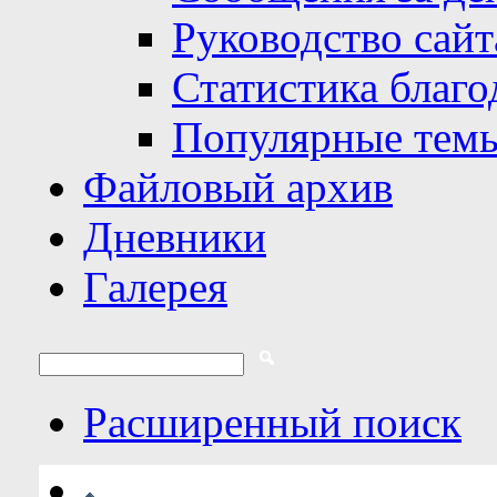
Руководство сайт
Статистика благо
Популярные тем
Файловый архив
Дневники
Галерея
Расширенный поиск