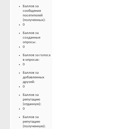
Баллов за
сообщения
посетителей
(полученных):
0
Баллов за
созданные
опросы:
0
Баллов за голоса
в опросах:
0
Баллов за
добавленных
друзей:
0
Баллов за
репутацию
(отданную):
0
Баллов за
репутацию
(полученную):