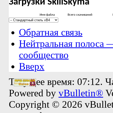
Загрузки SkillSkyma
Имя файла
Всего скачиваний
Обратная связь
Нейтральная полоса 
сообщество
Вверх
Текущее время:
07:12
. 
Powered by
vBulletin®
Ve
Copyright © 2026 vBulleti