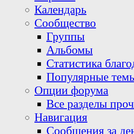
Календарь
Сообщество
Группы
Альбомы
Статистика благо
Популярные тем
Опции форума
Все разделы про
Навигация
Сообщения за де