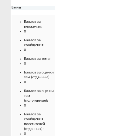
Баллы
Баллов за
вложения:
0
Баллов за
сообщения:
0
Баллов за темы:
0
Баллов за оценки
тем (отданные):
0
Баллов за оценки
тем
(полученные):
0
Баллов за
сообщения
посетителей
(отданных):
0