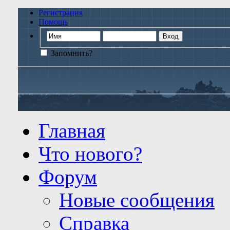
Регистрация
Помощь
Запомнить?
Главная
Что нового?
Форум
Новые сообщения
Справка