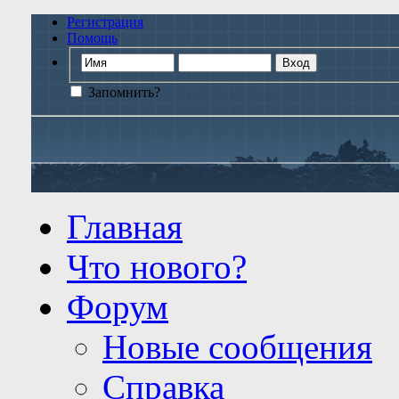
Регистрация
Помощь
Запомнить?
Главная
Что нового?
Форум
Новые сообщения
Справка