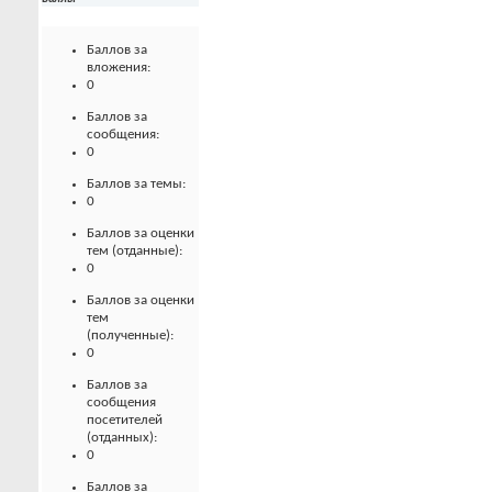
Баллов за
вложения:
0
Баллов за
сообщения:
0
Баллов за темы:
0
Баллов за оценки
тем (отданные):
0
Баллов за оценки
тем
(полученные):
0
Баллов за
сообщения
посетителей
(отданных):
0
Баллов за