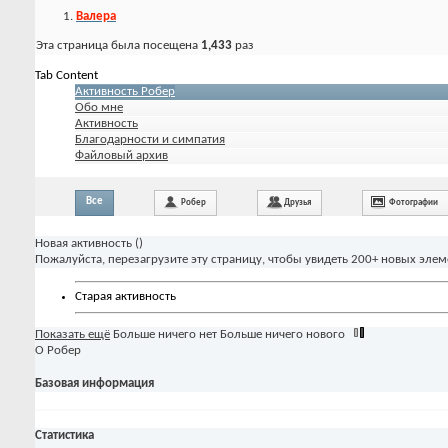
Валера
Эта страница была посещена
1,433
раз
Tab Content
Активность Робер
Обо мне
Активность
Благодарности и симпатия
Файловый архив
Все
Робер
Друзья
Фотографии
Новая активность (
)
Пожалуйста, перезагрузите эту страницу, чтобы увидеть 200+ новых элем
Старая активность
Показать ещё
Больше ничего нет
Больше ничего нового
О Робер
Базовая информация
Статистика