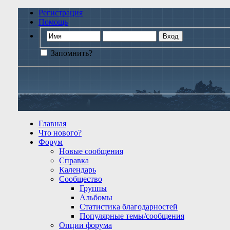
Регистрация
Помощь
Запомнить?
Главная
Что нового?
Форум
Новые сообщения
Справка
Календарь
Сообщество
Группы
Альбомы
Статистика благодарностей
Популярные темы/сообщения
Опции форума