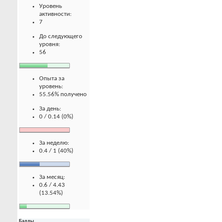
Уровень
активности:
7
До следующего
уровня:
56
Опыта за
уровень:
55.56% получено
За день:
0 / 0.14 (0%)
За неделю:
0.4 / 1 (40%)
За месяц:
0.6 / 4.43
(13.54%)
Баллы