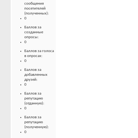
сообщения
посетителей
(полученных):
0
Баллов за
созданные
опросы:
0
Баллов за голоса
в опросах:
0
Баллов за
добавленных
друзей:
0
Баллов за
репутацию
(отданную):
0
Баллов за
репутацию
(полученную):
0