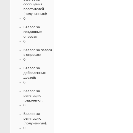
сообщения
посетителей
(полученных):
0
Баллов за
созданные
опросы:
0
Баллов за голоса
в опросах:
0
Баллов за
добавленных
друзей:
0
Баллов за
репутацию
(отданную):
0
Баллов за
репутацию
(полученную):
0