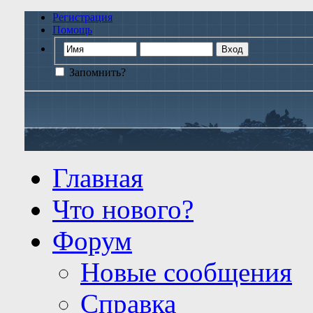
Регистрация
Помощь
Запомнить?
Главная
Что нового?
Форум
Новые сообщения
Справка