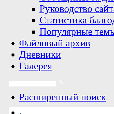
Руководство сайт
Статистика благо
Популярные тем
Файловый архив
Дневники
Галерея
Расширенный поиск