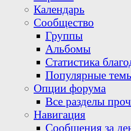
Календарь
Сообщество
Группы
Альбомы
Статистика благо
Популярные тем
Опции форума
Все разделы про
Навигация
Сообщения за де