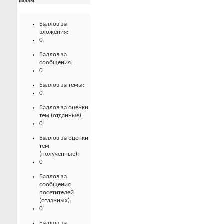
Баллы
Баллов за
вложения:
0
Баллов за
сообщения:
0
Баллов за темы:
0
Баллов за оценки
тем (отданные):
0
Баллов за оценки
тем
(полученные):
0
Баллов за
сообщения
посетителей
(отданных):
0
Баллов за