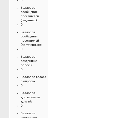
0
Баллов за
сообщения
посетителей
(отданных):
0
Баллов за
сообщения
посетителей
(полученных):
0
Баллов за
созданные
опросы:
0
Баллов за голоса
в опросах:
0
Баллов за
добавленных
друзей:
0
Баллов за
репутацию