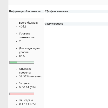
Информация об активности
0 Трофеев в наличии
Всего баллов:
0 Было трофеев
406.5
Уровень
активности:
7
До следующего
уровня:
86.5
Опыта за
уровень:
31.35% получено
За день:
0 / 0.14 (0%)
За неделю:
0.4 / 1 (40%)