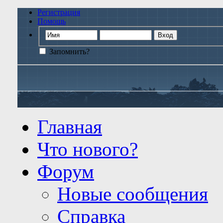
Регистрация
Помощь
Запомнить?
Главная
Что нового?
Форум
Новые сообщения
Справка