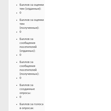
Баллов за оценки
тем (отданные):
0
Баллов за оценки
тем
(полученные):
0
Баллов за
сообщения
посетителей
(отданных):
0
Баллов за
сообщения
посетителей
(полученных):
0
Баллов за
созданные
опросы:
0
Баллов за голоса
в опросах: