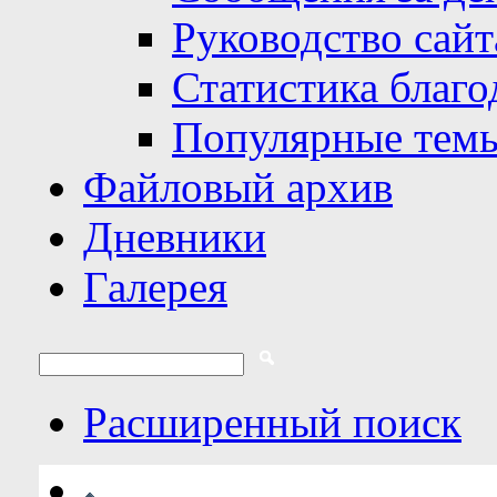
Руководство сайт
Статистика благо
Популярные тем
Файловый архив
Дневники
Галерея
Расширенный поиск