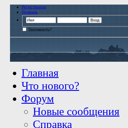
Регистрация
Помощь
Запомнить?
Главная
Что нового?
Форум
Новые сообщения
Справка