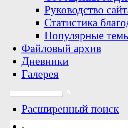
Руководство сайт
Статистика благо
Популярные тем
Файловый архив
Дневники
Галерея
Расширенный поиск