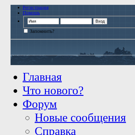
Регистрация
Помощь
Запомнить?
Главная
Что нового?
Форум
Новые сообщения
Справка