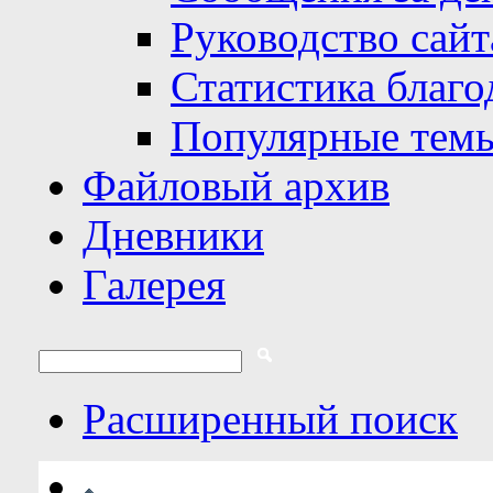
Руководство сайт
Статистика благо
Популярные тем
Файловый архив
Дневники
Галерея
Расширенный поиск