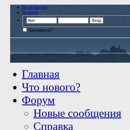
Регистрация
Помощь
Запомнить?
Главная
Что нового?
Форум
Новые сообщения
Справка