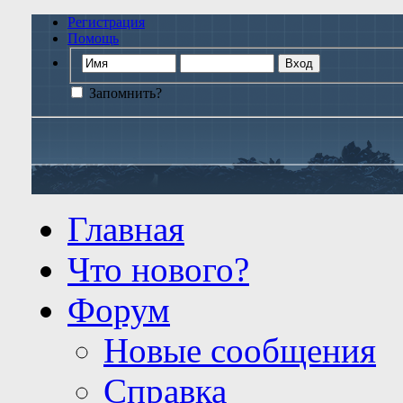
Регистрация
Помощь
Запомнить?
Главная
Что нового?
Форум
Новые сообщения
Справка