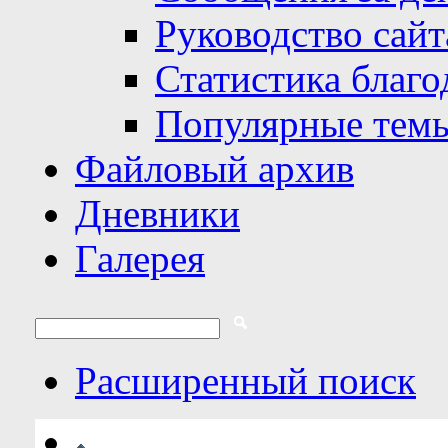
Руководство сайт
Статистика благо
Популярные тем
Файловый архив
Дневники
Галерея
Расширенный поиск