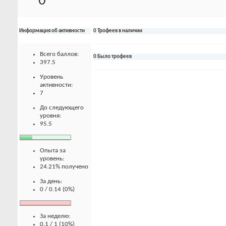
0
Информация об активности
0 Трофеев в наличии
Всего баллов:
0 Было трофеев
397.5
Уровень
активности:
7
До следующего
уровня:
95.5
Опыта за
уровень:
24.21% получено
За день:
0 / 0.14 (0%)
За неделю:
0.1 / 1 (10%)