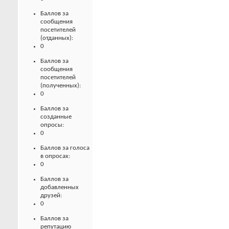
Баллов за
сообщения
посетителей
(отданных):
0
Баллов за
сообщения
посетителей
(полученных):
0
Баллов за
созданные
опросы:
0
Баллов за голоса
в опросах:
0
Баллов за
добавленных
друзей:
0
Баллов за
репутацию