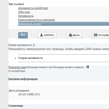
Tab Content
Активность AmisPriest
Обо мне
Активность
Благодарности и симпатия
Файловый архив
Все
AmisPriest
Друзья
Фотограф
Новая активность (
)
Пожалуйста, перезагрузите эту страницу, чтобы увидеть 200+ новых элем
Старая активность
Показать ещё
Больше ничего нет
Больше ничего нового
О AmisPriest
Базовая информация
Дата рождения
05.09.1988 (37)
Статистика