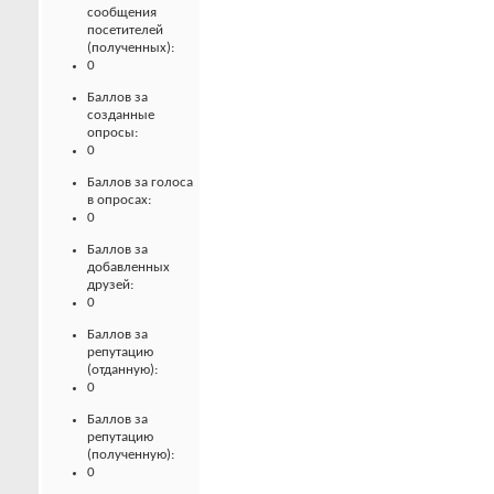
сообщения
посетителей
(полученных):
0
Баллов за
созданные
опросы:
0
Баллов за голоса
в опросах:
0
Баллов за
добавленных
друзей:
0
Баллов за
репутацию
(отданную):
0
Баллов за
репутацию
(полученную):
0