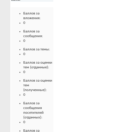
Баллов за
вложения:
0
Баллов за
сообщения:
0
Баллов за темы:
0
Баллов за оценки
тем (отданные):
0
Баллов за оценки
тем
(полученные):
0
Баллов за
сообщения
посетителей
(отданных):
0
Баллов за