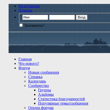
Регистрация
Помощь
Запомнить?
Главная
Что нового?
Форум
Новые сообщения
Справка
Календарь
Сообщество
Группы
Альбомы
Статистика благодарностей
Популярные темы/сообщения
Опции форума