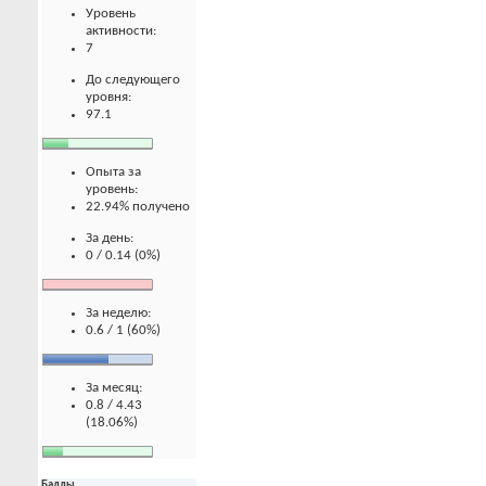
Уровень
активности:
7
До следующего
уровня:
97.1
Опыта за
уровень:
22.94% получено
За день:
0 / 0.14 (0%)
За неделю:
0.6 / 1 (60%)
За месяц:
0.8 / 4.43
(18.06%)
Баллы