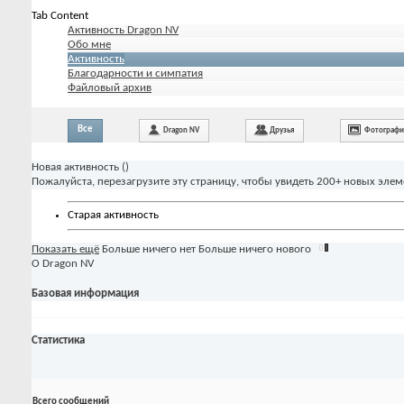
Tab Content
Активность Dragon NV
Обо мне
Активность
Благодарности и симпатия
Файловый архив
Все
Dragon NV
Друзья
Фотограф
Новая активность (
)
Пожалуйста, перезагрузите эту страницу, чтобы увидеть 200+ новых элем
Старая активность
Показать ещё
Больше ничего нет
Больше ничего нового
О Dragon NV
Базовая информация
Статистика
Всего сообщений