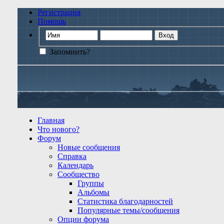
Регистрация
Помощь
Запомнить?
Главная
Что нового?
Форум
Новые сообщения
Справка
Календарь
Сообщество
Группы
Альбомы
Статистика благодарностей
Популярные темы/сообщения
Опции форума