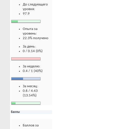
До следующего
уровня:
97.9
Опыта за
уровень:
22.3% получено
За день:
0 / 0.14 (0%)
За неделю:
0.4 / 1 (40%)
За месяц:
0.6 / 4.43
(13.54%)
Баллы
Баллов за