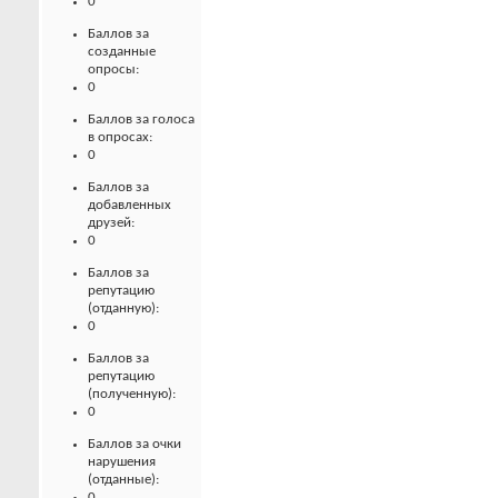
0
Баллов за
созданные
опросы:
0
Баллов за голоса
в опросах:
0
Баллов за
добавленных
друзей:
0
Баллов за
репутацию
(отданную):
0
Баллов за
репутацию
(полученную):
0
Баллов за очки
нарушения
(отданные):
0