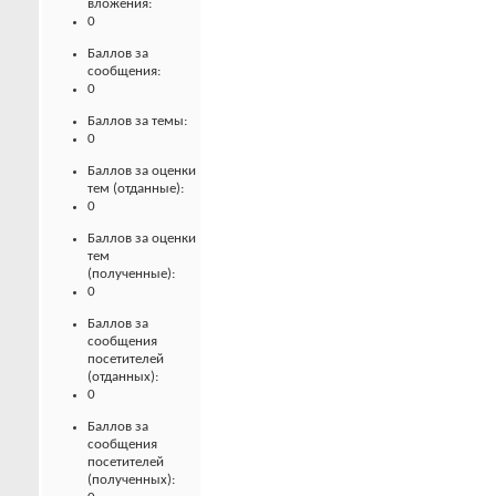
вложения:
0
Баллов за
сообщения:
0
Баллов за темы:
0
Баллов за оценки
тем (отданные):
0
Баллов за оценки
тем
(полученные):
0
Баллов за
сообщения
посетителей
(отданных):
0
Баллов за
сообщения
посетителей
(полученных):