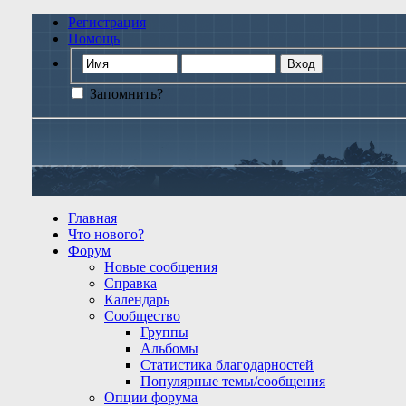
Регистрация
Помощь
Запомнить?
Главная
Что нового?
Форум
Новые сообщения
Справка
Календарь
Сообщество
Группы
Альбомы
Статистика благодарностей
Популярные темы/сообщения
Опции форума