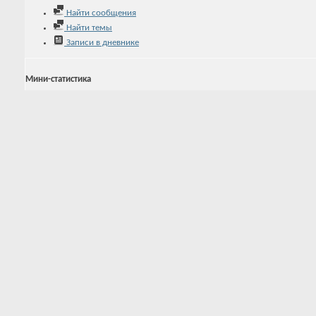
Найти сообщения
Найти темы
Записи в дневнике
Мини-статистика
Регистрация
31.05.2016
Последняя активность
31.05.2016
19:42
Записей в дневнике
0
Аватар
Последние посетители
Последние 2 посетителя(ей) этой страницы:
CEight
,
Елизавета