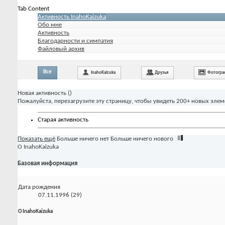
Tab Content
Активность InahoKaizuka
Обо мне
Активность
Благодарности и симпатия
Файловый архив
Все
InahoKaizuka
Друзья
Фотогра
Новая активность (
)
Пожалуйста, перезагрузите эту страницу, чтобы увидеть 200+ новых элем
Старая активность
Показать ещё
Больше ничего нет
Больше ничего нового
О InahoKaizuka
Базовая информация
Дата рождения
07.11.1996 (29)
О InahoKaizuka