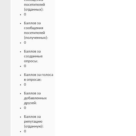
посетителей
(отданных):
0
Баллов за
сообщения
посетителей
(полученных):
0
Баллов за
созданные
опросы:
0
Баллов за голоса
в опросах:
0
Баллов за
добавленных
друзей:
0
Баллов за
репутацию
(отданную):
0