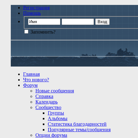
Регистрация
Помощь
Запомнить?
Главная
Что нового?
Форум
Новые сообщения
Справка
Календарь
Сообщество
Группы
Альбомы
Статистика благодарностей
Популярные темы/сообщения
Опции форума