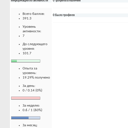
Информация об активности
0 Трофеев в наличии
Всего баллов:
0 Было трофеев
391.3
Уровень
активности:
7
До следующего
уровня:
101.7
Опыта за
уровень:
19.29% получено
За день:
0 / 0.14 (0%)
За неделю:
0.6 / 1 (60%)
За месяц: