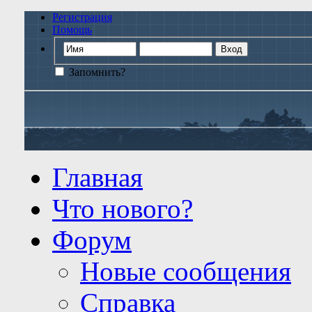
Регистрация
Помощь
Запомнить?
Главная
Что нового?
Форум
Новые сообщения
Справка