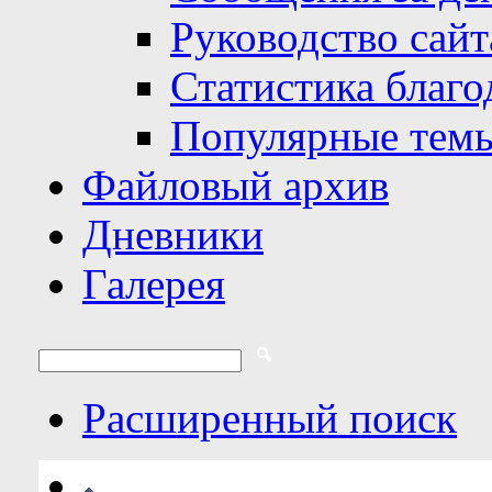
Руководство сайт
Статистика благо
Популярные тем
Файловый архив
Дневники
Галерея
Расширенный поиск