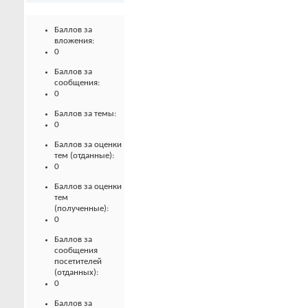
Баллов за
вложения:
0
Баллов за
сообщения:
0
Баллов за темы:
0
Баллов за оценки
тем (отданные):
0
Баллов за оценки
тем
(полученные):
0
Баллов за
сообщения
посетителей
(отданных):
0
Баллов за