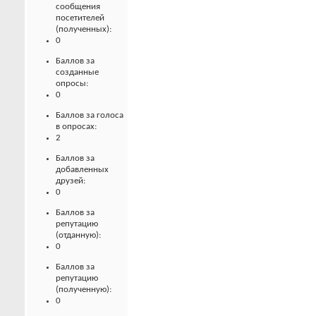
сообщения
посетителей
(полученных):
0
Баллов за
созданные
опросы:
0
Баллов за голоса
в опросах:
2
Баллов за
добавленных
друзей:
0
Баллов за
репутацию
(отданную):
0
Баллов за
репутацию
(полученную):
0