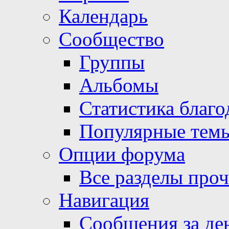
Календарь
Сообщество
Группы
Альбомы
Статистика благо
Популярные тем
Опции форума
Все разделы про
Навигация
Сообщения за де