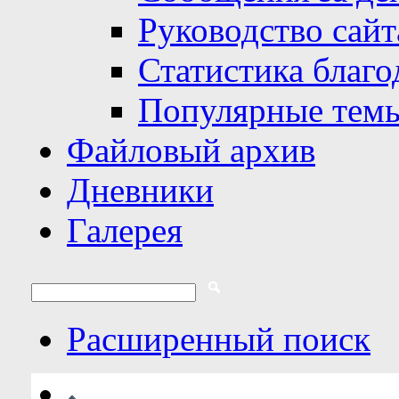
Руководство сайт
Статистика благо
Популярные тем
Файловый архив
Дневники
Галерея
Расширенный поиск