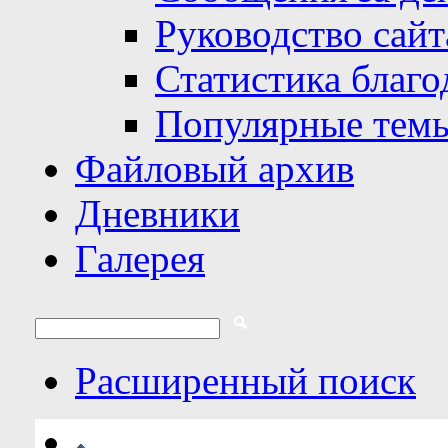
Руководство сайт
Статистика благо
Популярные тем
Файловый архив
Дневники
Галерея
Расширенный поиск