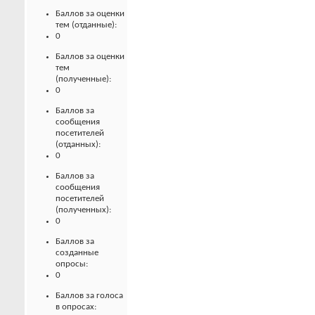
Баллов за оценки
тем (отданные):
0
Баллов за оценки
тем
(полученные):
0
Баллов за
сообщения
посетителей
(отданных):
0
Баллов за
сообщения
посетителей
(полученных):
0
Баллов за
созданные
опросы:
0
Баллов за голоса
в опросах: