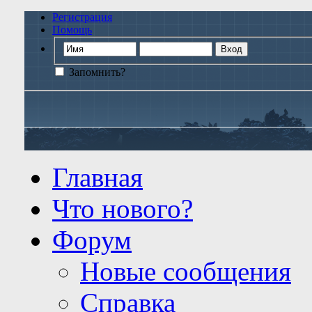
Регистрация
Помощь
Запомнить?
Главная
Что нового?
Форум
Новые сообщения
Справка