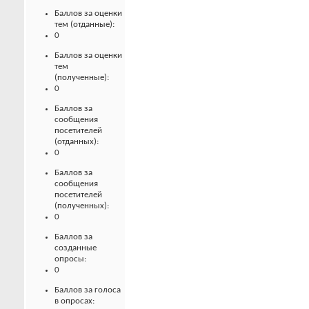
Баллов за оценки
тем (отданные):
0
Баллов за оценки
тем
(полученные):
0
Баллов за
сообщения
посетителей
(отданных):
0
Баллов за
сообщения
посетителей
(полученных):
0
Баллов за
созданные
опросы:
0
Баллов за голоса
в опросах: