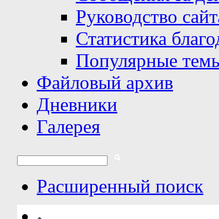
Руководство сайт
Статистика благо
Популярные тем
Файловый архив
Дневники
Галерея
Расширенный поиск