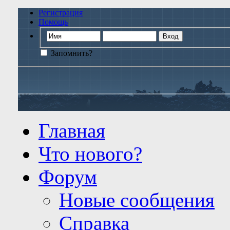
Регистрация
Помощь
Запомнить?
Главная
Что нового?
Форум
Новые сообщения
Справка