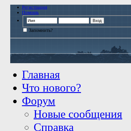
Регистрация
Помощь
Запомнить?
Главная
Что нового?
Форум
Новые сообщения
Справка