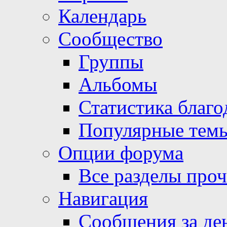
Календарь
Сообщество
Группы
Альбомы
Статистика благо
Популярные тем
Опции форума
Все разделы про
Навигация
Сообщения за де