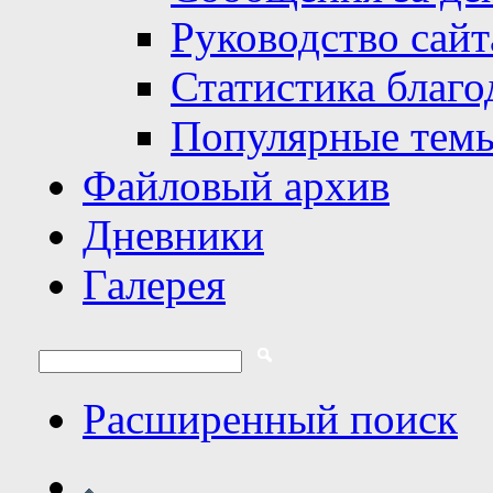
Руководство сайт
Статистика благо
Популярные тем
Файловый архив
Дневники
Галерея
Расширенный поиск