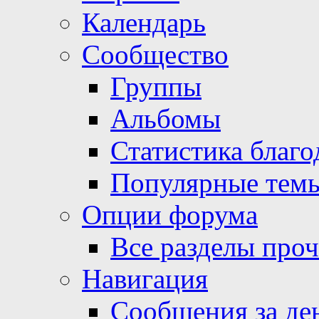
Календарь
Сообщество
Группы
Альбомы
Статистика благо
Популярные тем
Опции форума
Все разделы про
Навигация
Сообщения за де