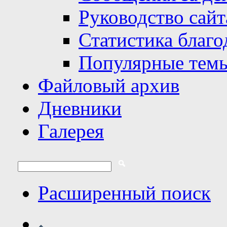
Руководство сайт
Статистика благо
Популярные тем
Файловый архив
Дневники
Галерея
Расширенный поиск