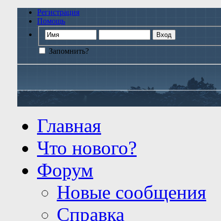
Регистрация
Помощь
Запомнить?
Главная
Что нового?
Форум
Новые сообщения
Справка