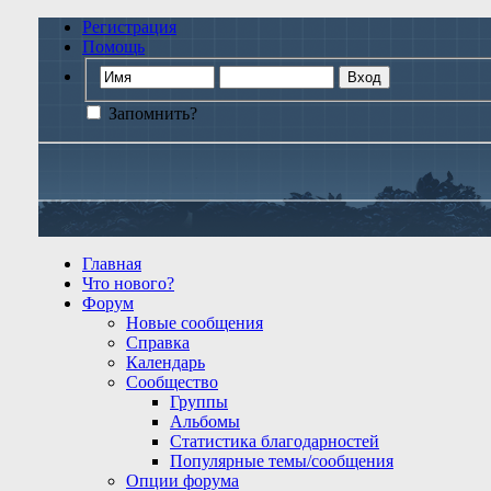
Регистрация
Помощь
Запомнить?
Главная
Что нового?
Форум
Новые сообщения
Справка
Календарь
Сообщество
Группы
Альбомы
Статистика благодарностей
Популярные темы/сообщения
Опции форума