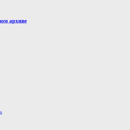
вом архиве
о