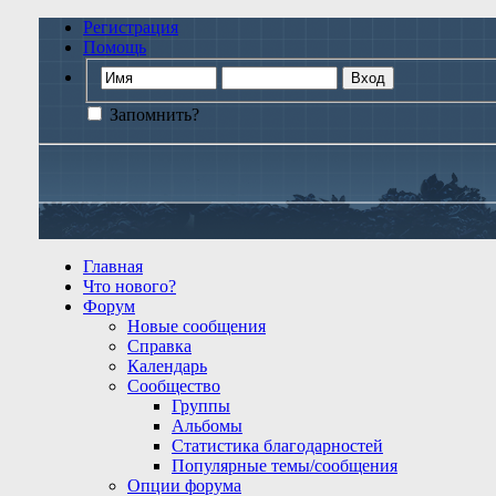
Регистрация
Помощь
Запомнить?
Главная
Что нового?
Форум
Новые сообщения
Справка
Календарь
Сообщество
Группы
Альбомы
Статистика благодарностей
Популярные темы/сообщения
Опции форума