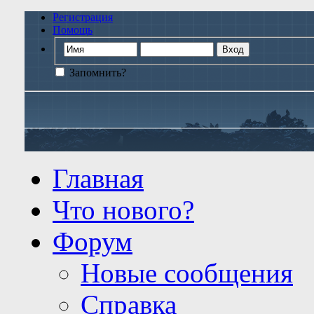
Регистрация
Помощь
Запомнить?
Главная
Что нового?
Форум
Новые сообщения
Справка