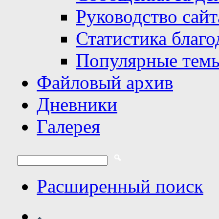
Руководство сайт
Статистика благо
Популярные тем
Файловый архив
Дневники
Галерея
Расширенный поиск