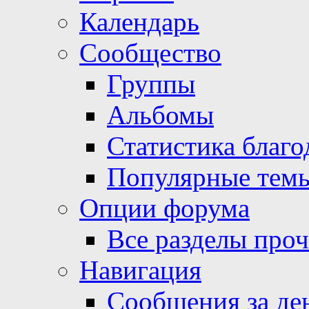
Календарь
Сообщество
Группы
Альбомы
Статистика благо
Популярные тем
Опции форума
Все разделы про
Навигация
Сообщения за де