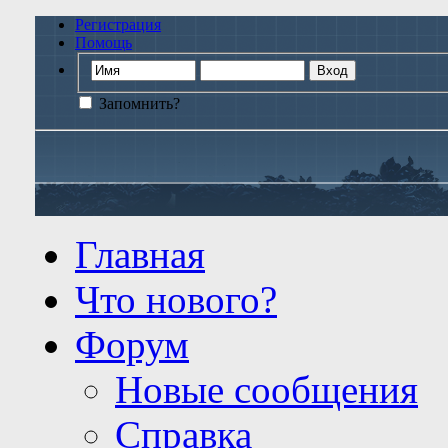
Регистрация
Помощь
Запомнить?
Главная
Что нового?
Форум
Новые сообщения
Справка