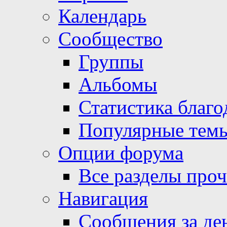
Календарь
Сообщество
Группы
Альбомы
Статистика благо
Популярные тем
Опции форума
Все разделы про
Навигация
Сообщения за де