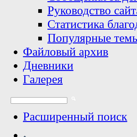
Руководство сайт
Статистика благо
Популярные тем
Файловый архив
Дневники
Галерея
Расширенный поиск