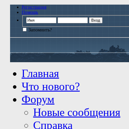
Регистрация
Помощь
Запомнить?
Главная
Что нового?
Форум
Новые сообщения
Справка