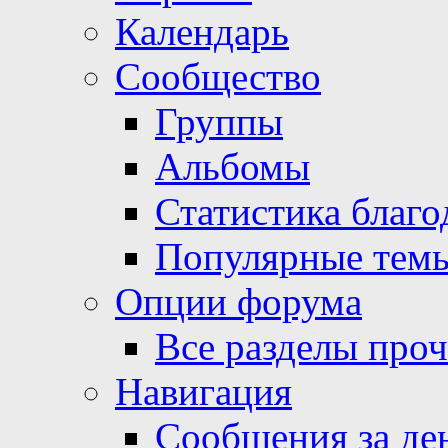
Календарь
Сообщество
Группы
Альбомы
Статистика благо
Популярные тем
Опции форума
Все разделы про
Навигация
Сообщения за де