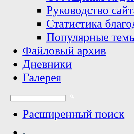
Руководство сайт
Статистика благо
Популярные тем
Файловый архив
Дневники
Галерея
Расширенный поиск