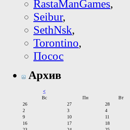
RastaManGames
,
Seibur
,
SethNsk
,
Torontino
,
Посос
Архив
<
Вс
Пн
Вт
26
27
28
2
3
4
9
10
11
16
17
18
23
24
25