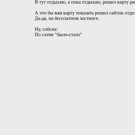
Я тут отдыхаю, а пока отдыхаю, решил карту ра
А что бы вам карту показать решил сайтик отде
Да-да, на бесплатном хостинге.
Ну, собсна:
По схеме "было-стало"
Спойлер
Карта
:
Если мне подскажут, что подправить и что "не 
Метки:
маппинг
,
отдых
Категории
Без категории
2 Комментарии
Читать дальше
Сообщение форума