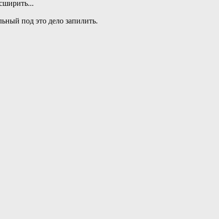
сширить...
льный под это дело запилить.
так",
...