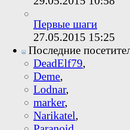
29.05.2015
10:58
Первые шаги
27.05.2015
15:25
Последние посетите
DeadElf79
,
Deme
,
Lodnar
,
marker
,
Narikatel
,
Paranoid
,