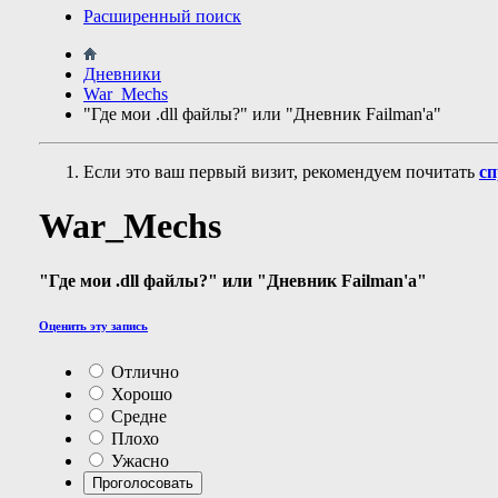
Расширенный поиск
Дневники
War_Mechs
"Где мои .dll файлы?" или "Дневник Failman'а"
Если это ваш первый визит, рекомендуем почитать
сп
War_Mechs
"Где мои .dll файлы?" или "Дневник Failman'а"
Оценить эту запись
Отлично
Хорошо
Средне
Плохо
Ужасно