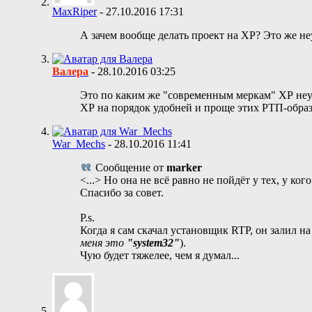
MaxRiper
-
27.10.2016
17:31
А зачем вообще делать проект на XP? Это же н
Валера
-
28.10.2016
03:25
Это по каким же "современным меркам" ХР неуд
ХР на порядок удобней и проще этих РТП-обра
War_Mechs
-
28.10.2016
11:41
Сообщение от
marker
<...> Но она не всё равно не пойдёт у тех, у ко
Спасибо за совет.
P.s.
Когда я сам скачал установщик RTP, он залил на
меня это
"system32"
).
Чую будет тяжелее, чем я думал...