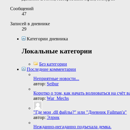
Сообщений
47
Записей в дневнике
29
Категории дневника
Локальные категории
Без категории
Последние комментарии
Неприятные новости...
автор:
Seibur
Коротко о том, как начать волноваться на счёт в
автор:
War_Mechs
"Где мои .dll файлы?" или "Дневник Failman'а"
автор:
Элрик
Нежданно-негаданно подъехала демка.