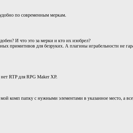
еудобно по современным меркам.
обен? И что это за мерки и кто их изобрел?
зных примитивов для безруких. А плагины играбельности не гар
го нет RTP для RPG Maker XP.
 мой комп папку с нужными элементами в указанное место, а все .