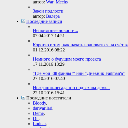
автор:
War_Mechs
Закон подлости.
автор:
Валера
Последние записи
Неприятные новости...
07.04.2017
14:51
Коротко о том, как начать волноваться на счёт в
01.12.2016
08:22
Немного о будущем моего проекта
17.11.2016
13:29
"Где мои .dll файлы?" или "Дневник Failman'а"
27.10.2016
07:40
Нежданно-негаданно подъехала демка.
22.10.2016
15:41
Последние посетители
Bloody
,
darivarilari
,
Deme
,
Dir
,
Lodnar
,