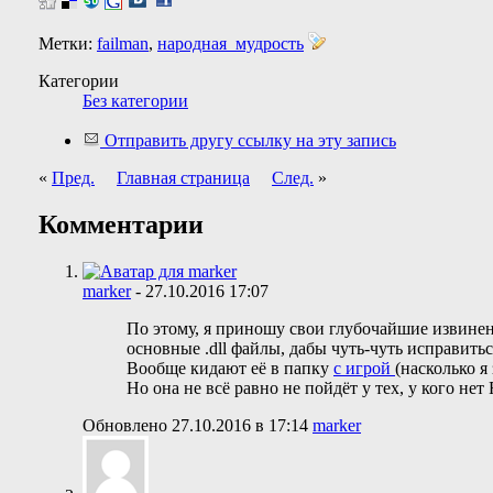
Метки:
failman
,
народная_мудрость
Категории
Без категории
Отправить другу ссылку на эту запись
«
Пред.
Главная страница
След.
»
Комментарии
marker
-
27.10.2016
17:07
По этому, я приношу свои глубочайшие извинен
основные .dll файлы, дабы чуть-чуть исправитьс
Вообще кидают её в папку
с игрой
(насколько я
Но она не всё равно не пойдёт у тех, у кого не
Обновлено 27.10.2016 в 17:14
marker