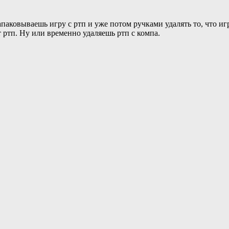
запаковываешь игру с ртп и уже потом ручками удалять то, что и
т ртп. Ну или временно удаляешь ртп с компа.