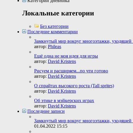
Категории дневника
Локальные категории
Без категории
Последние комментарии
Замкнутый мир вокруг многоэтажки, уходящей
автор:
Phileas
Ещё одна не моя идея для игры
автор:
David Kristens
Рисуем и расширяем...по чти готово
автор:
David Kristens
О спрайтах высокого роста (Tall sprites)
автор:
David Kristens
Об этике в мэйкерских играх
автор:
David Kristens
Последние записи
Замкнутый мир вокруг многоэтажки, уходящей
01.04.2022
15:15