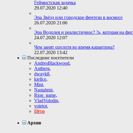
Геймистская задачка
29.07.2020
12:40
Эра Звёзд или городское фентези в космосе
26.07.2020
21:06
Эра Водолея и реалистичнос? ?ь, которая на фи
24.07.2020
12:07
Чем занят оцелотя во время карантина?
22.07.2020
13:42
Последние посетители
AndresBlackwood
,
Antberg
,
dwayk8
,
kiellce
,
Mint
,
Nastalgist
,
Rion_game
,
VladVolodin
,
votetot
,
Пётр
Архив