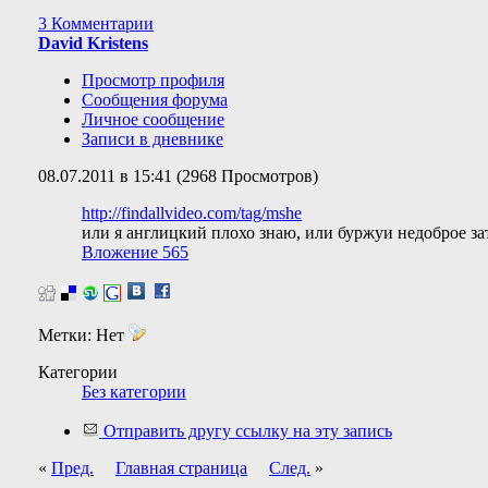
3 Комментарии
David Kristens
Просмотр профиля
Сообщения форума
Личное сообщение
Записи в дневнике
08.07.2011 в 15:41 (2968 Просмотров)
http://findallvideo.com/tag/mshe
или я англицкий плохо знаю, или буржуи недоброе зат
Вложение 565
Метки:
Нет
Категории
Без категории
Отправить другу ссылку на эту запись
«
Пред.
Главная страница
След.
»