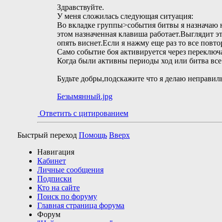
Здравствуйте.
У меня сложилась следующая ситуация:
Во вкладке группы>события битвы я назначаю н
этом назначенная клавиша работает.Выглядит эт
опять виснет.Если я нажму еще раз то все повто
Само событие боя активируется через переключа
Когда были активны периоды ход или битва все
Будьте добры,подскажите что я делаю неправил
Безымянный.jpg
Ответить с цитированием
Быстрый переход
Помощь
Вверх
Навигация
Кабинет
Личные сообщения
Подписки
Кто на сайте
Поиск по форуму
Главная страница форума
Форум