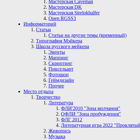
Мастерская Сaveman
Мастерская DK
Мастерская Strelokhalfer
Open RGSS3
Информаторий
Статьи
Статьи на другие темы (временный)
Типография Мэйкера
Школа русского мейкера
Эвенты
Маппинг
Скриптинг
Пиксельарт
Фотошоп
Геймдизайн
Прочее
Место отдыха
Творчество
Литература
ФЛИ'2010 "Зона молчания"
ОФЛИ "Зона пробуждения"
ФЛГ 2012
Литературная игра 2022 "Проклятый
Живопись
Музыка