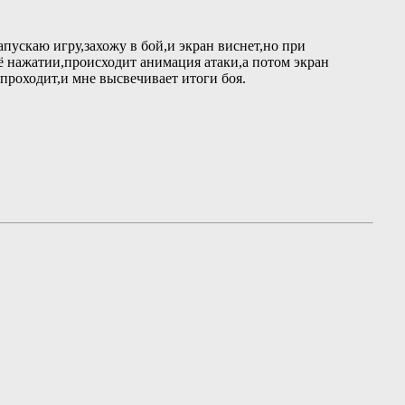
пускаю игру,захожу в бой,и экран виснет,но при
её нажатии,происходит анимация атаки,а потом экран
 проходит,и мне высвечивает итоги боя.