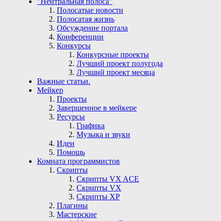
"Нейтральная полоса"
Полосатые новости
Полосатая жизнь
Обсуждение портала
Конференции
Конкурсы
Конкурсные проекты
Лучший проект полугода
Лучший проект месяца
Важные статьи.
Мейкер
Проекты
Завершенное в мейкере
Ресурсы
Графика
Музыка и звуки
Идеи
Помощь
Комната программистов
Скрипты
Скрипты VX ACE
Скрипты VX
Скрипты ХР
Плагины
Мастерские