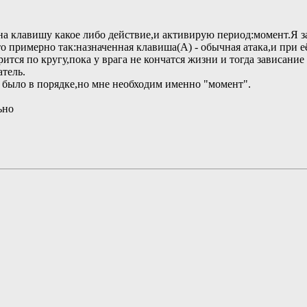
а клавишу какое либо действие,и активирую период:момент.Я за
о примерно так:назначенная клавиша(А) - обычная атака,и при 
рится по кругу,пока у врага не кончатся жизни и тогда зависание
тель.
 было в порядке,но мне необходим именно "момент".
ьно