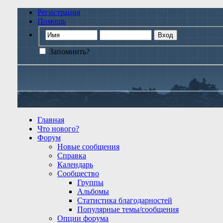
Регистрация
Помощь
Запомнить?
Главная
Что нового?
Форум
Новые сообщения
Справка
Календарь
Сообщество
Группы
Альбомы
Статистика благодарностей
Популярные темы/сообщения
Опции форума