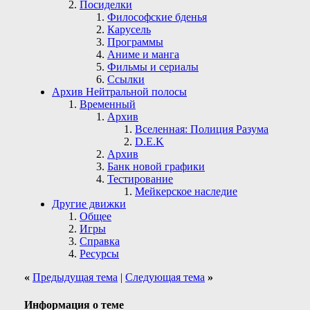
Посиделки
Философские бденья
Карусель
Программы
Аниме и манга
Фильмы и сериалы
Ссылки
Архив Нейтральной полосы
Временный
Архив
Вселенная: Полиция Разума
D.E.K
Архив
Банк новой графики
Тестирование
Мейкерское наследие
Другие движки
Общее
Игры
Справка
Ресурсы
«
Предыдущая тема
|
Следующая тема
»
Информация о теме