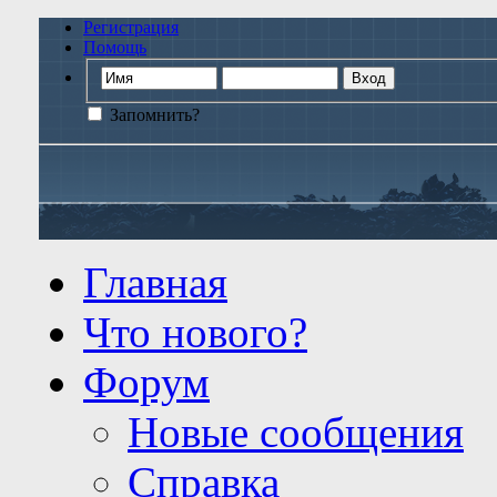
Регистрация
Помощь
Запомнить?
Главная
Что нового?
Форум
Новые сообщения
Справка