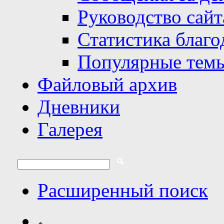
Руководство сайт
Статистика благо
Популярные тем
Файловый архив
Дневники
Галерея
Расширенный поиск