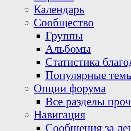
Календарь
Сообщество
Группы
Альбомы
Статистика благо
Популярные тем
Опции форума
Все разделы про
Навигация
Сообщения за де