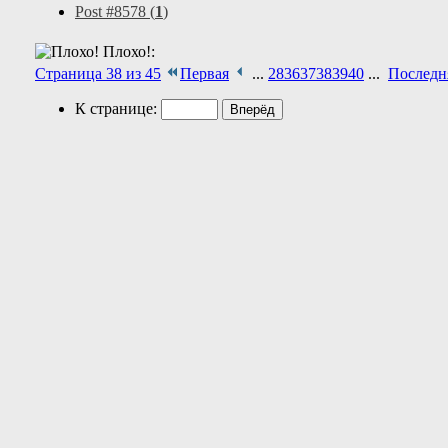
Post #8578 (
1
)
Плохо!:
Страница 38 из 45
Первая
...
28
36
37
38
39
40
...
Последн
К странице:
Показано с 371 по 380 из 448
Тема:
Чем будем бить буржу
Опции темы
Версия для печати
Отправить по электронной почте…
Поиск по теме
Расширенный поиск