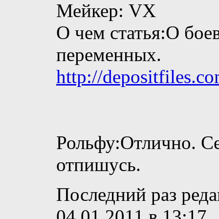
Мейкер: VX
О чем статья:О бое
переменных.
http://depositfiles.c
Рольфу:Отлично. Се
отпишусь.
Последний раз редак
04.01.2011 в
13:17
.