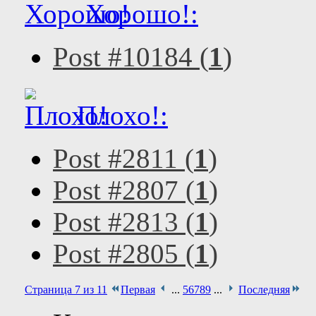
Хорошо!:
Post #10184 (
1
)
Плохо!:
Post #2811 (
1
)
Post #2807 (
1
)
Post #2813 (
1
)
Post #2805 (
1
)
Страница 7 из 11
Первая
...
5
6
7
8
9
...
Последняя