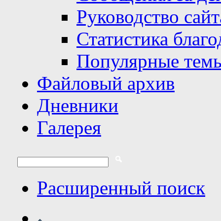
Руководство сайт
Статистика благо
Популярные тем
Файловый архив
Дневники
Галерея
Расширенный поиск