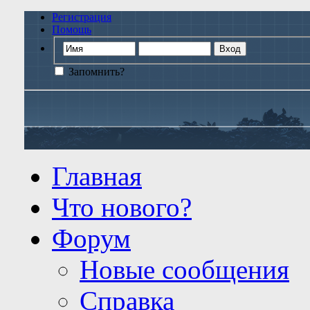
Регистрация
Помощь
Запомнить?
Главная
Что нового?
Форум
Новые сообщения
Справка