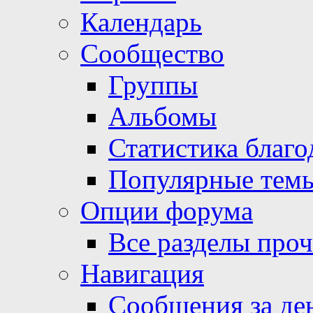
Календарь
Сообщество
Группы
Альбомы
Статистика благо
Популярные тем
Опции форума
Все разделы про
Навигация
Сообщения за де