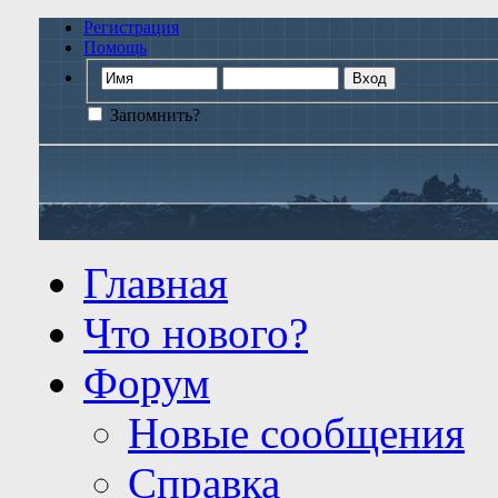
Регистрация
Помощь
Запомнить?
Главная
Что нового?
Форум
Новые сообщения
Справка