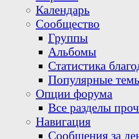
Календарь
Сообщество
Группы
Альбомы
Статистика благо
Популярные тем
Опции форума
Все разделы про
Навигация
Сообщения за де