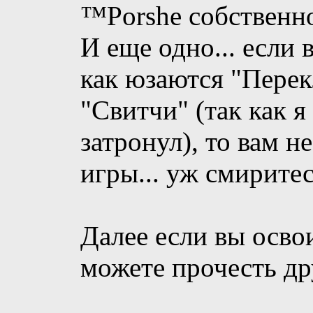
™Porshe собственно
И еще одно... если 
как юзаются "Пере
"Свитчи" (так как 
затронул), то вам н
игры... уж смиритес
Далее если вы осво
можете прочесть др