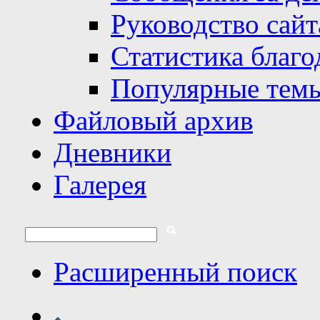
Руководство сайт
Статистика благо
Популярные тем
Файловый архив
Дневники
Галерея
Расширенный поиск