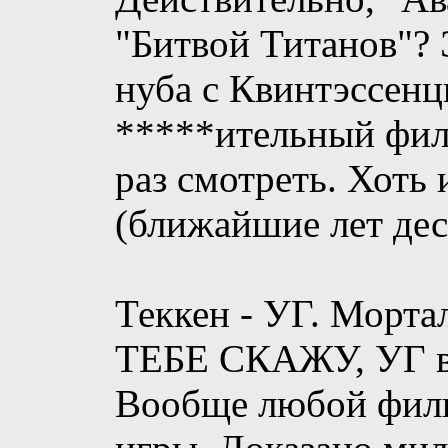
"Битвой Титанов"? 
нуба с Квинтэссенц
*****ительный фил
раз смотреть. Хоть
(ближайшие лет де
Теккен - УГ. Морта
ТЕБЕ СКАЖУ, УГ в
Вообще любой филь