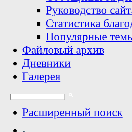
Руководство сайт
Статистика благо
Популярные тем
Файловый архив
Дневники
Галерея
Расширенный поиск