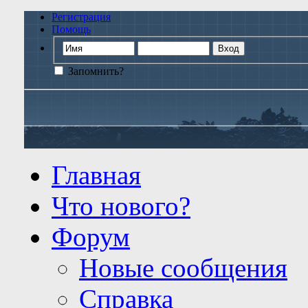
Регистрация
Помощь
Запомнить?
Главная
Что нового?
Форум
Новые сообщения
Справка