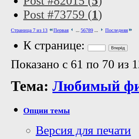
Post #82015 (
5
)
Post #73759 (
1
)
Страница 7 из 13
Первая
...
5
6
7
8
9
...
Последняя
К странице:
Показано с 61 по 70 из 
Тема:
Любимый фи
Опции темы
Версия для печати