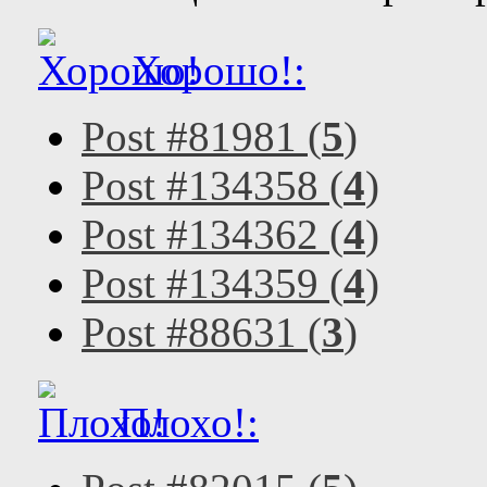
Хорошо!:
Post #81981 (
5
)
Post #134358 (
4
)
Post #134362 (
4
)
Post #134359 (
4
)
Post #88631 (
3
)
Плохо!: