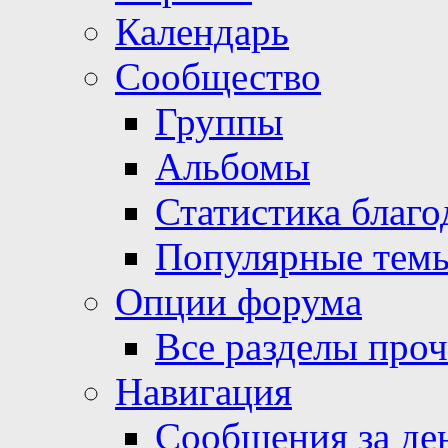
Календарь
Сообщество
Группы
Альбомы
Статистика благо
Популярные тем
Опции форума
Все разделы про
Навигация
Сообщения за де