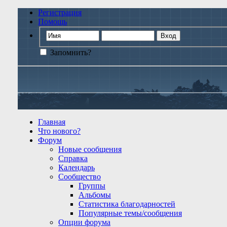
Регистрация
Помощь
Запомнить?
Главная
Что нового?
Форум
Новые сообщения
Справка
Календарь
Сообщество
Группы
Альбомы
Статистика благодарностей
Популярные темы/сообщения
Опции форума