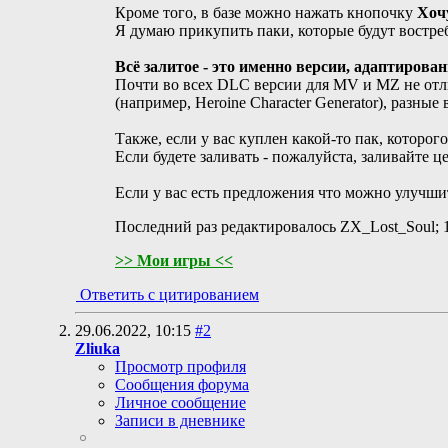
Кроме того, в базе можно нажать кнопочку
Хоч
Я думаю прикупить паки, которые будут востре
Всё залитое - это именно версии, адаптирова
Почти во всех DLC версии для MV и MZ не отли
(например, Heroine Character Generator), разные
Также, если у вас куплен какой-то пак, которог
Если будете заливать - пожалуйста, заливайте 
Если у вас есть предложения что можно улучшит
Последний раз редактировалось ZX_Lost_Soul; 
>> Мои игры <<
Ответить с цитированием
29.06.2022,
10:15
#2
Zliuka
Просмотр профиля
Сообщения форума
Личное сообщение
Записи в дневнике