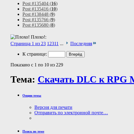
Post #135404 (
16
)
Post #135416 (
10
)
Post #138448 (
9
)
Post #135766 (
9
)
Post #135680 (
8
)
Плохо!:
Страница 1 из 23
1
2
3
11
...
Последняя
К странице:
Показано с 1 по 10 из 229
Тема:
Скачать DLC к RPG 
Опции темы
Версия для печати
Отправить по электронной почте…
Поиск по теме