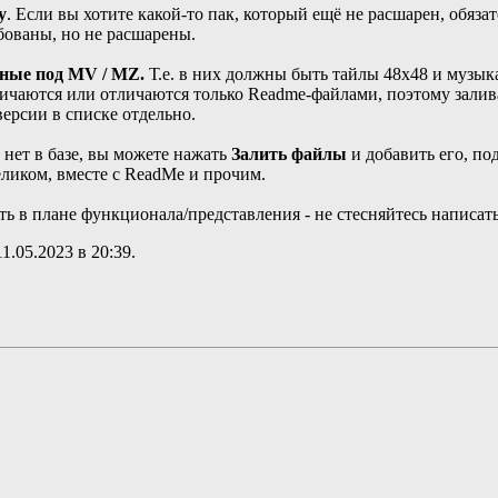
у
. Если вы хотите какой-то пак, который ещё не расшарен, обяза
бованы, но не расшарены.
нные под MV / MZ.
Т.е. в них должны быть тайлы 48x48 и музыка
чаются или отличаются только Readme-файлами, поэтому заливат
 версии в списке отдельно.
о нет в базе, вы можете нажать
Залить файлы
и добавить его, по
целиком, вместе с ReadMe и прочим.
ь в плане функционала/представления - не стесняйтесь написать
11.05.2023 в
20:39
.