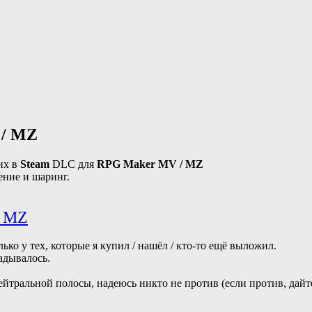
 / MZ
их в
Steam
DLC для
RPG Maker MV / MZ
ение и шаринг.
/ MZ
лько у тех, которые я купил / нашёл / кто-то ещё выложил.
адывалось.
тральной полосы, надеюсь никто не против (если против, дайте