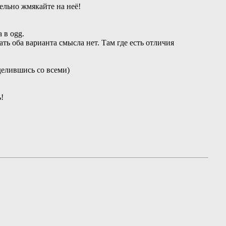
тельно жмякайте на неё!
 в ogg.
ь оба варианта смысла нет. Там где есть отличия
делившись со всеми)
!