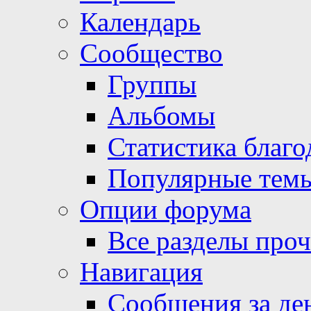
Календарь
Сообщество
Группы
Альбомы
Статистика благо
Популярные тем
Опции форума
Все разделы про
Навигация
Сообщения за де