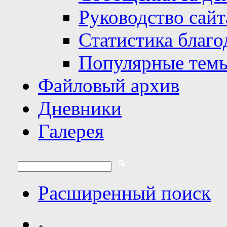
Руководство сайт
Статистика благо
Популярные тем
Файловый архив
Дневники
Галерея
Расширенный поиск