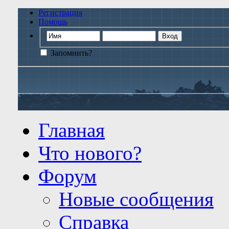
Регистрация
Помощь
Запомнить?
Главная
Что нового?
Форум
Новые сообщения
Справка