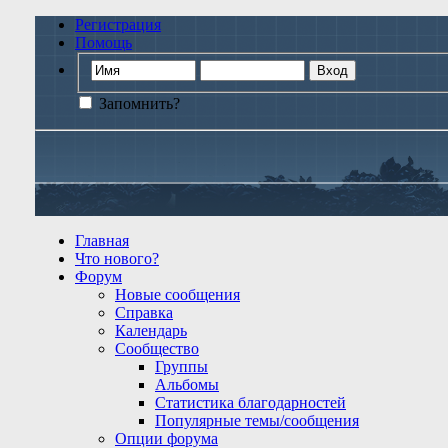
Регистрация
Помощь
Запомнить?
Главная
Что нового?
Форум
Новые сообщения
Справка
Календарь
Сообщество
Группы
Альбомы
Статистика благодарностей
Популярные темы/сообщения
Опции форума