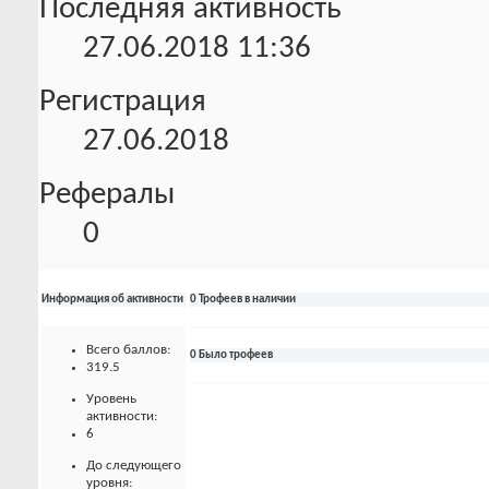
Последняя активность
27.06.2018
11:36
Регистрация
27.06.2018
Рефералы
0
Информация об активности
0 Трофеев в наличии
Всего баллов:
0 Было трофеев
319.5
Уровень
активности:
6
До следующего
уровня: