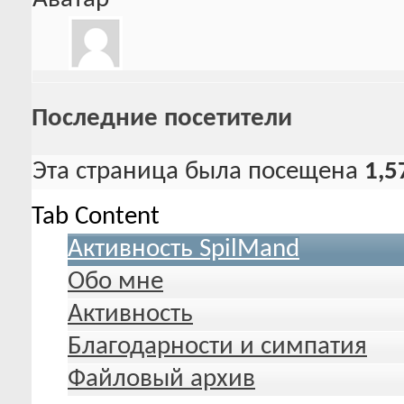
Последние посетители
Эта страница была посещена
1,5
Tab Content
Активность SpilMand
Обо мне
Активность
Благодарности и симпатия
Файловый архив