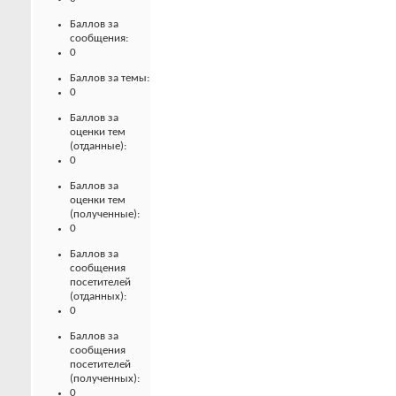
Баллов за
сообщения:
0
Баллов за темы:
0
Баллов за
оценки тем
(отданные):
0
Баллов за
оценки тем
(полученные):
0
Баллов за
сообщения
посетителей
(отданных):
0
Баллов за
сообщения
посетителей
(полученных):
0