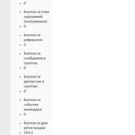
0
Баллов за очки
нарушений
(полученные):
0
Баллов за
рефералов:
0
Баллов за
сообщения в
группах:
0
Баллов за
дискуссии в
группах:
0
Баллов за
события
календаря:
0
Баллов за дни
регистрации:
294.5