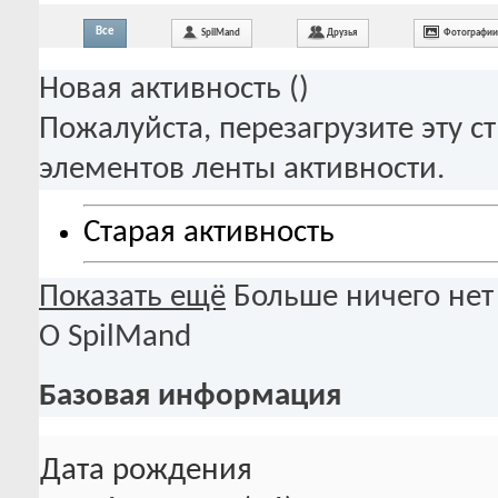
Все
SpilMand
Друзья
Фотографии
Новая активность (
)
Пожалуйста, перезагрузите эту с
элементов ленты активности.
Старая активность
Показать ещё
Больше ничего нет
О SpilMand
Базовая информация
Дата рождения