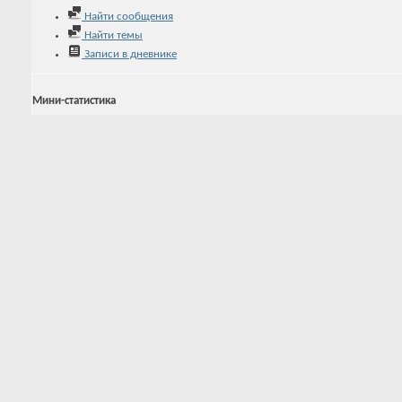
Найти сообщения
Найти темы
Записи в дневнике
Мини-статистика
Регистрация
09.08.2018
Последняя активность
09.08.2018
13:18
Записей в дневнике
0
Аватар
Последние посетители
Эта страница была посещена
1,482
раз