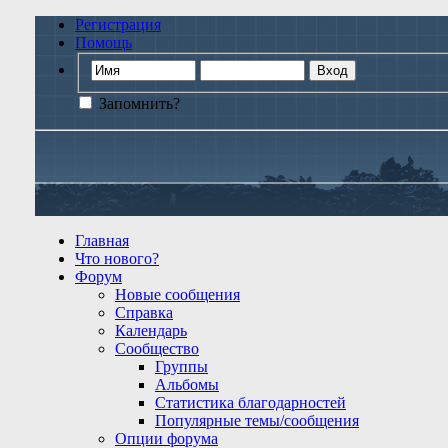
Регистрация
Помощь
Запомнить?
Главная
Что нового?
Форум
Новые сообщения
Справка
Календарь
Сообщество
Группы
Альбомы
Статистика благодарностей
Популярные темы/сообщения
Опции форума