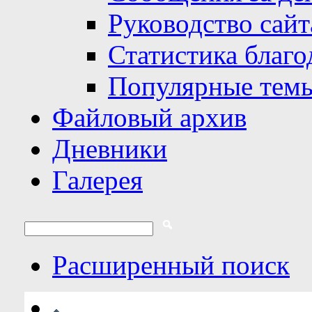
Руководство сайт
Статистика благо
Популярные тем
Файловый архив
Дневники
Галерея
Расширенный поиск