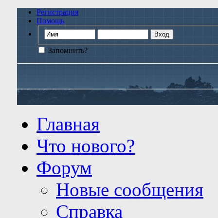
Регистрация
Помощь
Запомнить?
Главная
Что нового?
Форум
Новые сообщения
Справка