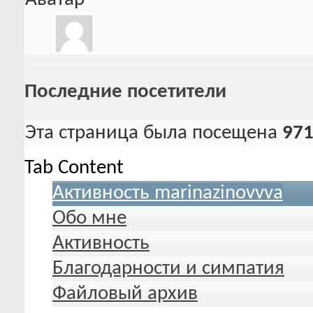
Последние посетители
Эта страница была посещена
97
Tab Content
Активность marinazinovvva
Обо мне
Активность
Благодарности и симпатия
Файловый архив