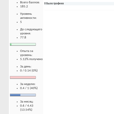
Всего баллов:
0 Было трофеев
185.2
Уровень
активности:
5
До следующего
уровня:
77.8
Опыта за
уровень:
5.12% получено
За день:
0 / 0.14 (0%)
За неделю:
0.4 / 1 (40%)
За месяц:
0.6 / 4.43
(13.54%)