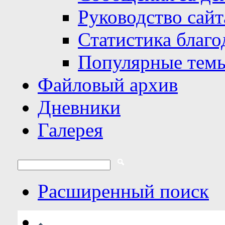
Руководство сайт
Статистика благо
Популярные тем
Файловый архив
Дневники
Галерея
Расширенный поиск