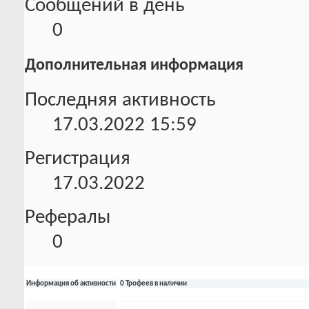
Сообщений в день
0
Дополнительная информация
Последняя активность
17.03.2022
15:59
Регистрация
17.03.2022
Рефералы
0
Информация об активности
0 Трофеев в наличии