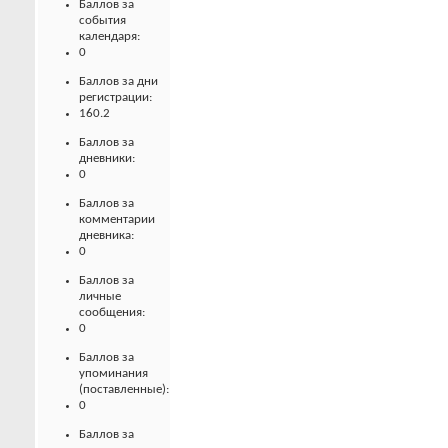
Баллов за
события
календаря:
0
Баллов за дни
регистрации:
160.2
Баллов за
дневники:
0
Баллов за
комментарии
дневника:
0
Баллов за
личные
сообщения:
0
Баллов за
упоминания
(поставленные):
0
Баллов за