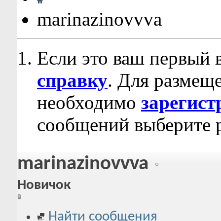
marinazinovvva
Если это ваш первый 
справку
. Для размещ
необходимо
зарегист
сообщений выберите р
marinazinovvva
Новичок
Найти сообщения