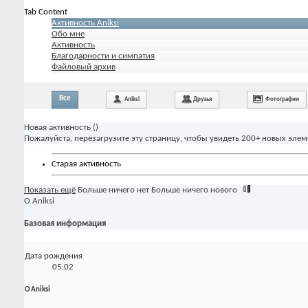
Tab Content
Активность Aniksi
Обо мне
Активность
Благодарности и симпатия
Файловый архив
Все
Aniksi
Друзья
Фотографии
Новая активность (
)
Пожалуйста, перезагрузите эту страницу, чтобы увидеть 200+ новых элем
Старая активность
Показать ещё
Больше ничего нет
Больше ничего нового
О Aniksi
Базовая информация
Дата рождения
05.02
О Aniksi