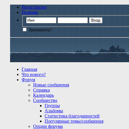
Регистрация
Помощь
Запомнить?
Главная
Что нового?
Форум
Новые сообщения
Справка
Календарь
Сообщество
Группы
Альбомы
Статистика благодарностей
Популярные темы/сообщения
Опции форума