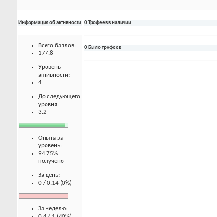
Информация об активности
0 Трофеев в наличии
Всего баллов:
0 Было трофеев
177.8
Уровень
активности:
4
До следующего
уровня:
3.2
Опыта за
уровень:
94.75%
получено
За день:
0 / 0.14 (0%)
За неделю:
0.4 / 1 (40%)