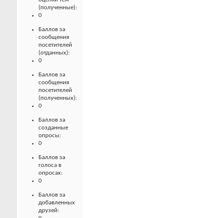
(полученные):
0
Баллов за
сообщения
посетителей
(отданных):
0
Баллов за
сообщения
посетителей
(полученных):
0
Баллов за
созданные
опросы:
0
Баллов за
голоса в
опросах:
0
Баллов за
добавленных
друзей: