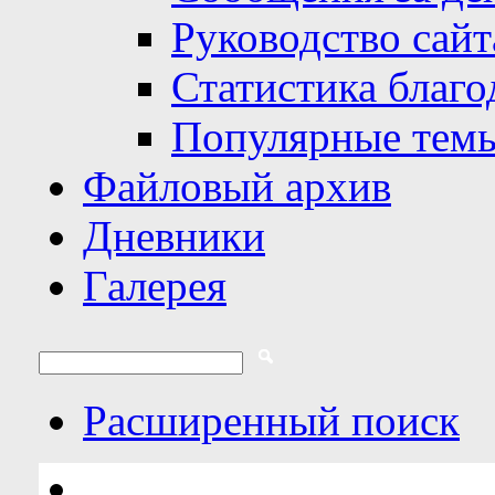
Руководство сайт
Статистика благо
Популярные тем
Файловый архив
Дневники
Галерея
Расширенный поиск