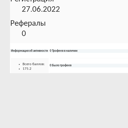
27.06.2022
Рефералы
0
Информация об активности
0 Трофеев в наличии
Всего баллов:
0 Было трофеев
175.2
Уровень
активности:
4
До следующего
уровня:
5.8
Опыта за
уровень:
90.49%