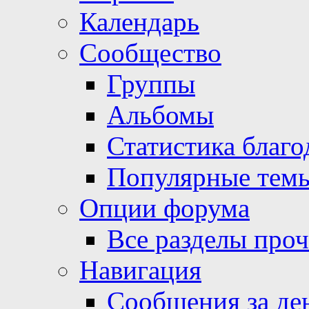
Календарь
Сообщество
Группы
Альбомы
Статистика благо
Популярные тем
Опции форума
Все разделы про
Навигация
Сообщения за де