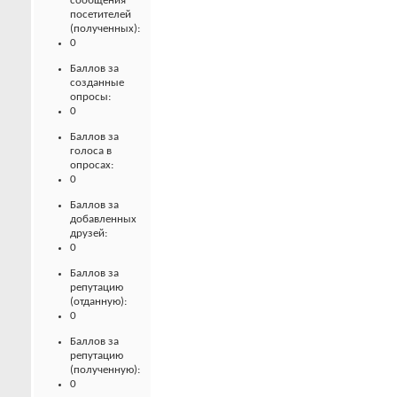
сообщения
посетителей
(полученных):
0
Баллов за
созданные
опросы:
0
Баллов за
голоса в
опросах:
0
Баллов за
добавленных
друзей:
0
Баллов за
репутацию
(отданную):
0
Баллов за
репутацию
(полученную):
0