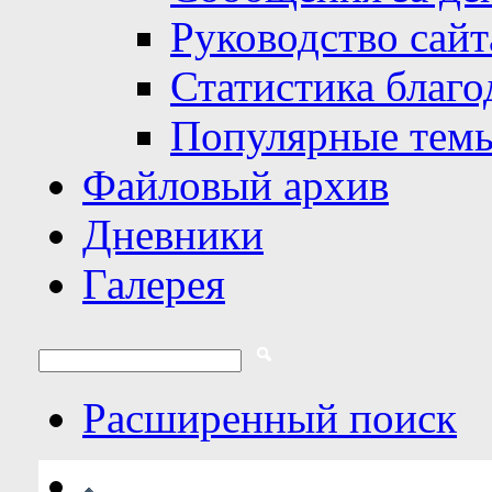
Руководство сайт
Статистика благо
Популярные тем
Файловый архив
Дневники
Галерея
Расширенный поиск