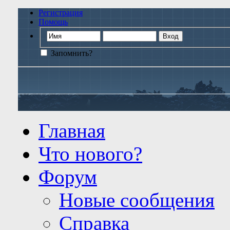
Регистрация
Помощь
Запомнить?
Главная
Что нового?
Форум
Новые сообщения
Справка