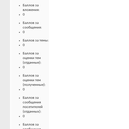
Баллов за
вложения:
0
Баллов за
сообщения:
0
Баллов за темы:
0
Баллов за
оценки тем
(отданные):
0
Баллов за
оценки тем
(полученные):
0
Баллов за
сообщения
посетителей
(отданных):
0
Баллов за