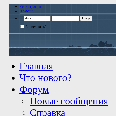
Регистрация
Помощь
Запомнить?
Главная
Что нового?
Форум
Новые сообщения
Справка