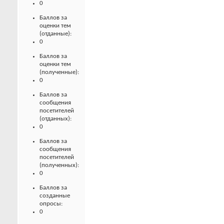
0
Баллов за
оценки тем
(отданные):
0
Баллов за
оценки тем
(полученные):
0
Баллов за
сообщения
посетителей
(отданных):
0
Баллов за
сообщения
посетителей
(полученных):
0
Баллов за
созданные
опросы:
0