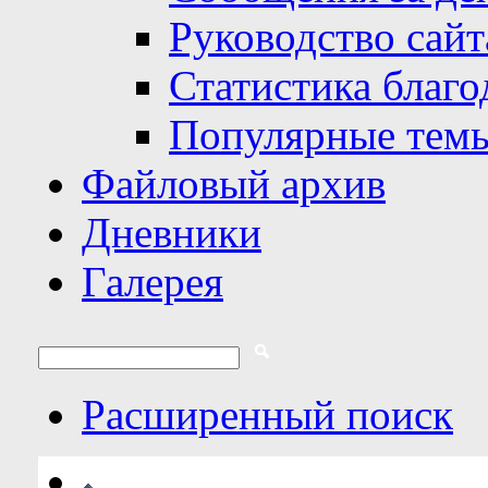
Руководство сайт
Статистика благо
Популярные тем
Файловый архив
Дневники
Галерея
Расширенный поиск