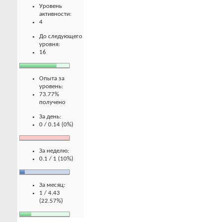
Уровень
активности:
4
До следующего
уровня:
16
Опыта за
уровень:
73.77%
получено
За день:
0 / 0.14 (0%)
За неделю:
0.1 / 1 (10%)
За месяц:
1 / 4.43
(22.57%)