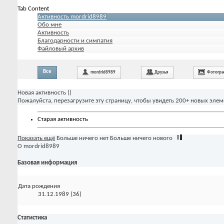
Tab Content
Активность mordrid8989
Обо мне
Активность
Благодарности и симпатия
Файловый архив
Все
mordrid8989
Друзья
Фотогр
Новая активность (
)
Пожалуйста, перезагрузите эту страницу, чтобы увидеть 200+ новых элем
Старая активность
Показать ещё
Больше ничего нет
Больше ничего нового
О mordrid8989
Базовая информация
Дата рождения
31.12.1989 (36)
Статистика