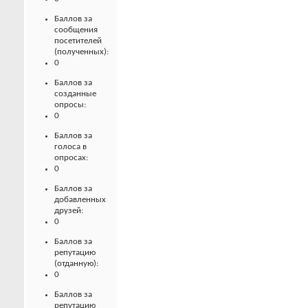
Баллов за
сообщения
посетителей
(полученных):
0
Баллов за
созданные
опросы:
0
Баллов за
голоса в
опросах:
0
Баллов за
добавленных
друзей:
0
Баллов за
репутацию
(отданную):
0
Баллов за
репутацию