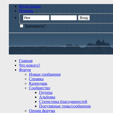
Регистрация
Помощь
Запомнить?
Главная
Что нового?
Форум
Новые сообщения
Справка
Календарь
Сообщество
Группы
Альбомы
Статистика благодарностей
Популярные темы/сообщения
Опции форума