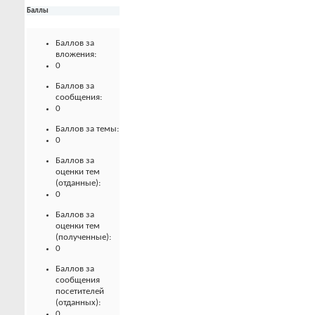
Баллы
Баллов за
вложения:
0
Баллов за
сообщения:
0
Баллов за темы:
0
Баллов за
оценки тем
(отданные):
0
Баллов за
оценки тем
(полученные):
0
Баллов за
сообщения
посетителей
(отданных):
0